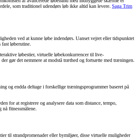
d fremkomsten af avancerede løbebånd med indbyggede skærme er
ele, som traditionel udendørs løb ikke altid kan levere.
Saga Trim
gheden ved at kunne løbe indendørs. Uanset vejret eller tidspunktet
 fast løberutine.
ktive løbestier, virtuelle løbekonkurrencer til live-
der gør det nemmere at modstå træthed og fortsætte med træningen.
ing og endda deltage i forskellige træningsprogrammer baseret på
en for at registrere og analysere data som distance, tempo,
g nå fitnessmålene.
ier til strandpromenader eller bymiljøer, disse virtuelle muligheder