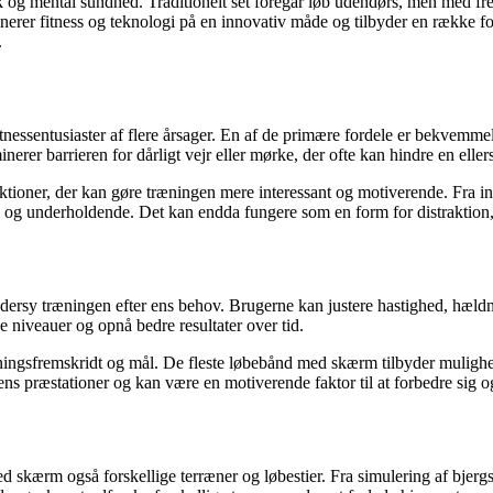
sisk og mental sundhed. Traditionelt set foregår løb udendørs, men me
er fitness og teknologi på en innovativ måde og tilbyder en række ford
.
ssentusiaster af flere årsager. En af de primære fordele er bekvemmeli
nerer barrieren for dårligt vejr eller mørke, der ofte kan hindre en ellers
ner, der kan gøre træningen mere interessant og motiverende. Fra intera
 underholdende. Det kan endda fungere som en form for distraktion, 
rsy træningen efter ens behov. Brugerne kan justere hastighed, hældn
ge niveauer og opnå bedre resultater over tid.
ningsfremskridt og mål. De fleste løbebånd med skærm tilbyder mulighed
ns præstationer og kan være en motiverende faktor til at forbedre sig o
 skærm også forskellige terræner og løbestier. Fra simulering af bjergst