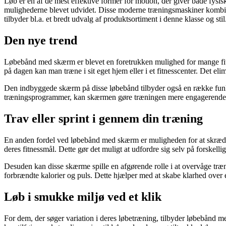
Løb er en af de mest effektive former for motion, der giver både fy
mulighederne blevet udvidet. Disse moderne træningsmaskiner kombiner
tilbyder bl.a. et bredt udvalg af produktsortiment i denne klasse og stil
Den nye trend
Løbebånd med skærm er blevet en foretrukken mulighed for mange fitne
på dagen kan man træne i sit eget hjem eller i et fitnesscenter. Det elimi
Den indbyggede skærm på disse løbebånd tilbyder også en række funktio
træningsprogrammer, kan skærmen gøre træningen mere engagerende og
Trav eller sprint i gennem din træning
En anden fordel ved løbebånd med skærm er muligheden for at skrædde
deres fitnessmål. Dette gør det muligt at udfordre sig selv på forskelli
Desuden kan disse skærme spille en afgørende rolle i at overvåge træ
forbrændte kalorier og puls. Dette hjælper med at skabe klarhed over e
Løb i smukke miljø ved et klik
For dem, der søger variation i deres løbetræning, tilbyder løbebånd med