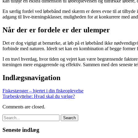
kan tilføje en ekstra dimension til løbeoplevelsen og tiltrække løbere,
En særlig fordel ved løbebånd med skærm er deres evne til at tilbyde i
adgang til live-træningsklasser, muligheden for at konkurrere med an
Når der er fordele er der ulemper
Det er dog vigtigt at bemærke, at løb på et løbebånd ikke nødvendigvis
forbinde med naturen. Ideelt set kan en kombination af begge former 
I en travl hverdag, hvor tiden og vejret kan være begrænsende fakto
træningen mere engagerende og effektiv. Sammen med den seneste tekno
Indlægsnavigation
Fiskestænger – hjertet i din fiskeoplevelse
Træbeskyttelse: Hvad skal du vælge?
Comments are closed.
Seneste indlæg