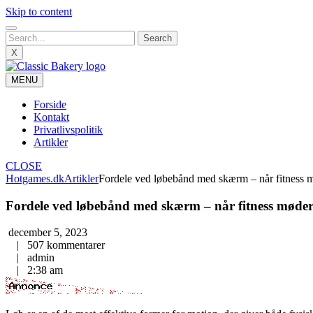
Skip to content
X
MENU
Forside
Kontakt
Privatlivspolitik
Artikler
CLOSE
Hotgames.dk
Artikler
Fordele ved løbebånd med skærm – når fitness 
Fordele ved løbebånd med skærm – når fitness møder
december 5, 2023
|
507 kommentarer
|
admin
|
2:38 am