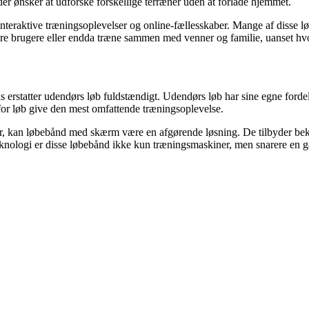
 der ønsker at udforske forskellige terræner uden at forlade hjemmet.
nteraktive træningsoplevelser og online-fællesskaber. Mange af disse løb
dre brugere eller endda træne sammen med venner og familie, uanset hvor
 erstatter udendørs løb fuldstændigt. Udendørs løb har sine egne fordele
for løb give den mest omfattende træningsoplevelse.
rer, kan løbebånd med skærm være en afgørende løsning. De tilbyder be
logi er disse løbebånd ikke kun træningsmaskiner, men snarere en gatew