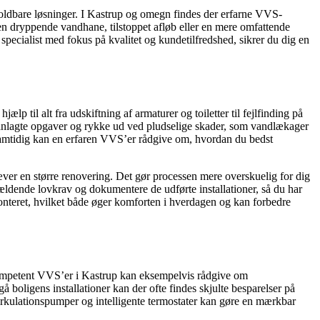
oldbare løsninger. I Kastrup og omegn findes der erfarne VVS-
m en dryppende vandhane, tilstoppet afløb eller en mere omfattende
specialist med fokus på kvalitet og kundetilfredshed, sikrer du dig en
p til alt fra udskiftning af armaturer og toiletter til fejlfinding på
lanlagte opgaver og rykke ud ved pludselige skader, som vandlækager
 Samtidig kan en erfaren VVS’er rådgive om, hvordan du bedst
er en større renovering. Det gør processen mere overskuelig for dig
gældende lovkrav og dokumentere de udførte installationer, så du har
 monteret, hvilket både øger komforten i hverdagen og kan forbedre
ompetent VVS’er i Kastrup kan eksempelvis rådgive om
 boligens installationer kan der ofte findes skjulte besparelser på
rkulationspumper og intelligente termostater kan gøre en mærkbar