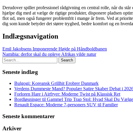
Derudover spiller professionel rådgivning en central rolle, når du stå
hjælpe dig med at vælge de rigtige produkter, disponere pladsen optimalt
flot ud, men også fungerer problemfrit i mange år frem. Ved at prioriter
dig som kunde betyder det større tryghed, bedre komfort og en hverda
Indlægsnavigation
Emil Jakobsens Imponerende Højde på Håndboldbanen
Namibia: derfor skal du opleve Afrikas vilde natur
Seneste indlæg
Bulgogi: Koreansk Grillhit Erobrer Danmark
Verdens Dummeste Mand? Populær Satire Skaber Debat i 202
Forloren Hare i Airfryer: Moderne Twist på Klassisk Ret
Bordløsninger til Gammel Trip Trap Stol: Hvad Skal Du Vælg
Renault Espace: Moderne 7-personers SUV til Familier
Seneste kommentarer
Arkiver