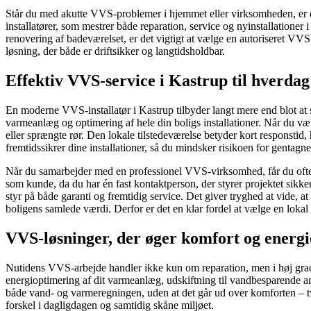
Står du med akutte VVS-problemer i hjemmet eller virksomheden, er d
installatører, som mestrer både reparation, service og nyinstallationer
renovering af badeværelset, er det vigtigt at vælge en autoriseret VVS
løsning, der både er driftsikker og langtidsholdbar.
Effektiv VVS-service i Kastrup til hverdag
En moderne VVS-installatør i Kastrup tilbyder langt mere end blot at ski
varmeanlæg og optimering af hele din boligs installationer. Når du v
eller sprængte rør. Den lokale tilstedeværelse betyder kort responst
fremtidssikrer dine installationer, så du mindsker risikoen for gentagn
Når du samarbejder med en professionel VVS-virksomhed, får du ofte 
som kunde, da du har én fast kontaktperson, der styrer projektet sikke
styr på både garanti og fremtidig service. Det giver tryghed at vide, a
boligens samlede værdi. Derfor er det en klar fordel at vælge en loka
VVS-løsninger, der øger komfort og energie
Nutidens VVS-arbejde handler ikke kun om reparation, men i høj gr
energioptimering af dit varmeanlæg, udskiftning til vandbesparende arm
både vand- og varmeregningen, uden at det går ud over komforten – t
forskel i dagligdagen og samtidig skåne miljøet.