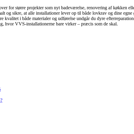
r over for større projekter som nyt badeværelse, renovering af køkken el
 og sikre, at alle installationer lever op til både lovkrav og dine egne ø
e kvalitet i både materialer og udførelse undgår du dyre efterreparationer
g, hvor VVS-installationerne bare virker – præcis som de skal.
6
e?