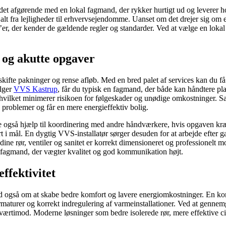
et afgørende med en lokal fagmand, der rykker hurtigt ud og leverer h
 i alt fra lejligheder til erhvervsejendomme. Uanset om det drejer sig o
’er, der kender de gældende regler og standarder. Ved at vælge en lokal 
 og akutte opgaver
fte pakninger og rense afløb. Med en bred palet af services kan du få hjæl
ælger
VVS Kastrup
, får du typisk en fagmand, der både kan håndtere p
id, hvilket minimerer risikoen for følgeskader og unødige omkostninger.
e problemer og får en mere energieffektiv bolig.
også hjælp til koordinering med andre håndværkere, hvis opgaven kræv
rt i mål. En dygtig VVS-installatør sørger desuden for at arbejde efter 
t dine rør, ventiler og sanitet er korrekt dimensioneret og professionelt
l fagmand, der vægter kvalitet og god kommunikation højt.
ffektivitet
ad også om at skabe bedre komfort og lavere energiomkostninger. En k
aturer og korrekt indregulering af varmeinstallationer. Ved at gennemgå
værtimod. Moderne løsninger som bedre isolerede rør, mere effektive ci